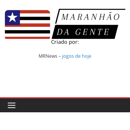
Pular
para
o
conteúdo
Criado por:
MRNews –
jogos de hoje