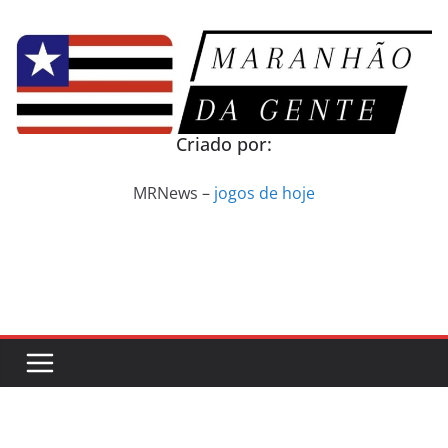
Pular
para
o
conteúdo
Criado por:
MRNews –
jogos de hoje