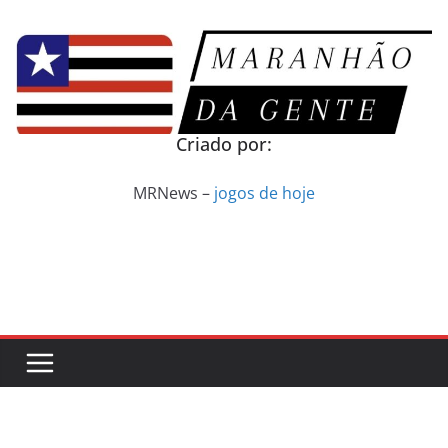
Pular
para
o
conteúdo
Criado por:
MRNews –
jogos de hoje