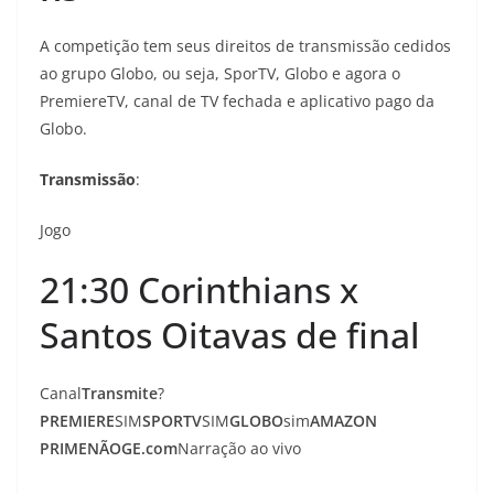
A competição tem seus direitos de transmissão cedidos
ao grupo Globo, ou seja, SporTV, Globo e agora o
PremiereTV, canal de TV fechada e aplicativo pago da
Globo.
Transmissão
:
Jogo
21:30 Corinthians x
Santos Oitavas de final
Canal
Transmite
?
PREMIERE
SIM
SPORTV
SIM
GLOBO
sim
AMAZON
PRIME
NÃO
GE.com
Narração ao vivo