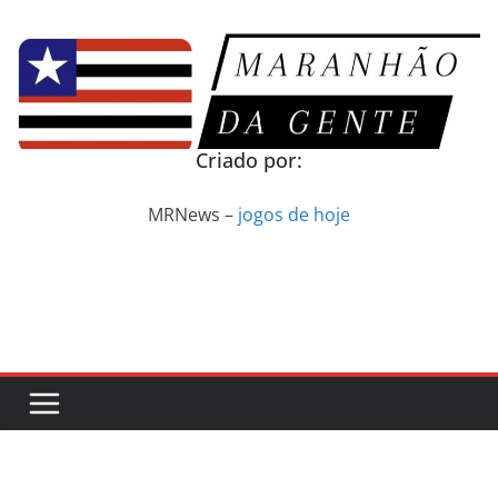
Pular
para
o
conteúdo
Criado por:
MRNews –
jogos de hoje