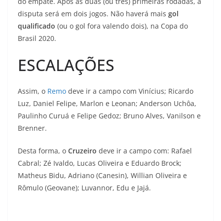
do empate. Após as duas (ou três) primeiras rodadas, a
disputa será em dois jogos. Não haverá mais
gol
qualificado
(ou o gol fora valendo dois), na Copa do
Brasil 2020.
ESCALAÇÕES
Assim, o
Remo
deve ir a campo com Vinícius; Ricardo
Luz, Daniel Felipe, Marlon e Leonan; Anderson Uchôa,
Paulinho Curuá e Felipe Gedoz; Bruno Alves, Vanilson e
Brenner.
Desta forma, o
Cruzeiro
deve ir a campo com: Rafael
Cabral; Zé Ivaldo, Lucas Oliveira e Eduardo Brock;
Matheus Bidu, Adriano (Canesin), Willian Oliveira e
Rômulo (Geovane); Luvannor, Edu e Jajá.