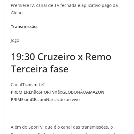
PremiereTV, canal de TV fechada e aplicativo pago da
Globo.
Transmissão
:
Jogo
19:30 Cruzeiro x Remo
Terceira fase
Canal
Transmite
?
PREMIERE
não
SPORTV
não
GLOBO
NÃO
AMAZON
PRIME
sim
GE.com
Narração ao vivo
Além do SporTV, que é o canal das transmissões, o