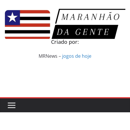
Pular
para
o
conteúdo
Criado por:
MRNews –
jogos de hoje