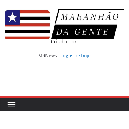
Pular
para
o
conteúdo
Criado por:
MRNews –
jogos de hoje