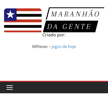
Pular
para
o
conteúdo
Criado por:
MRNews –
jogos de hoje