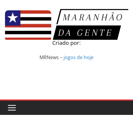
Pular
para
o
conteúdo
Criado por:
MRNews –
jogos de hoje