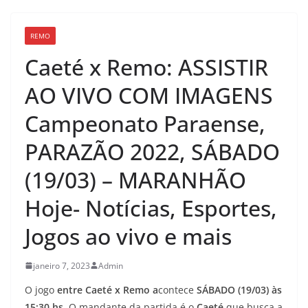
REMO
Caeté x Remo: ASSISTIR
AO VIVO COM IMAGENS
Campeonato Paraense,
PARAZÃO 2022, SÁBADO
(19/03) – MARANHÃO
Hoje- Notícias, Esportes,
Jogos ao vivo e mais
janeiro 7, 2023
Admin
O jogo
entre Caeté x Remo a
contece
SÁBADO (19/03) às
15:30 hs.
O mandante da partida é o
Caeté
que busca a