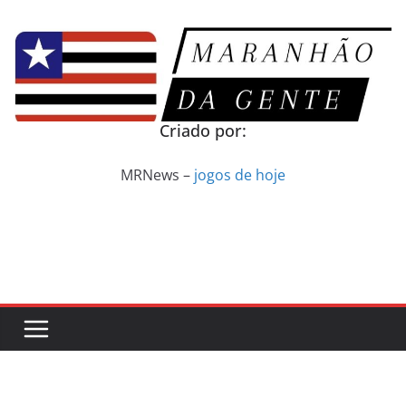
Pular
para
o
conteúdo
Criado por:
MRNews –
jogos de hoje