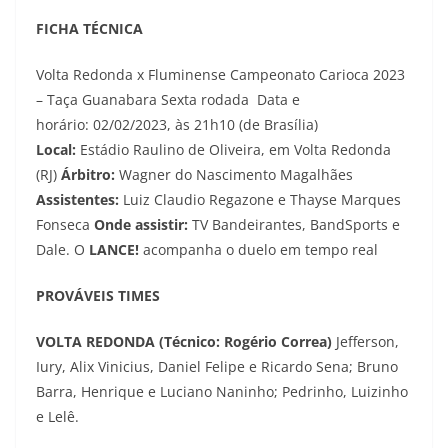
FICHA TÉCNICA
Volta Redonda x Fluminense Campeonato Carioca 2023
– Taça Guanabara Sexta rodada ​ Data e
horário: 02/02/2023, às 21h10 (de Brasília)
Local:
Estádio Raulino de Oliveira, em Volta Redonda
(RJ)
Árbitro:
Wagner do Nascimento Magalhães
Assistentes:
Luiz Claudio Regazone e Thayse Marques
Fonseca
Onde assistir:
TV Bandeirantes, BandSports e
Dale. O
LANCE!
acompanha o duelo em tempo real
PROVÁVEIS TIMES
VOLTA REDONDA (Técnico: Rogério Correa)
Jefferson,
Iury, Alix Vinicius, Daniel Felipe e Ricardo Sena; Bruno
Barra, Henrique e Luciano Naninho; Pedrinho, Luizinho
e Lelê.