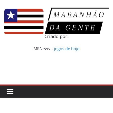
Pular
para
o
conteúdo
Criado por:
MRNews –
jogos de hoje