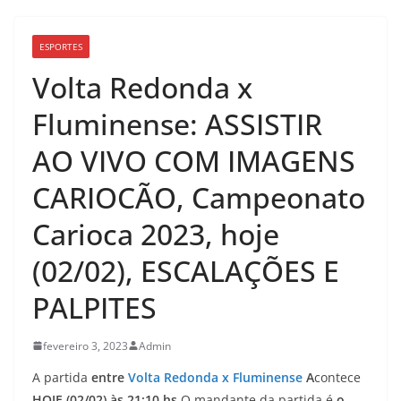
ESPORTES
Volta Redonda x
Fluminense: ASSISTIR
AO VIVO COM IMAGENS
CARIOCÃO, Campeonato
Carioca 2023, hoje
(02/02), ESCALAÇÕES E
PALPITES
fevereiro 3, 2023
Admin
A partida
entre
Volta Redonda x Fluminense
A
contece
HOJE (02/02) às 21:10 hs
O mandante da partida é
o