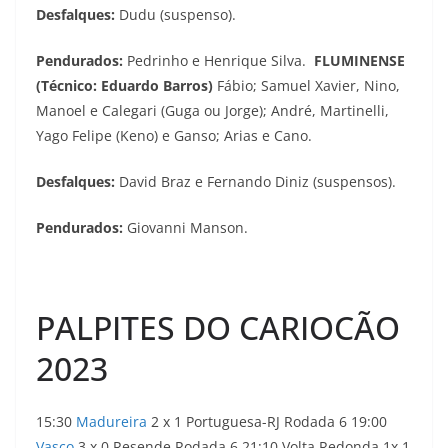
Desfalques:
Dudu (suspenso).
Pendurados:
Pedrinho e Henrique Silva. ​
FLUMINENSE
(Técnico: Eduardo Barros)
Fábio; Samuel Xavier, Nino,
Manoel e Calegari (Guga ou Jorge); André, Martinelli,
Yago Felipe (Keno) e Ganso; Arias e Cano.
Desfalques:
David Braz e Fernando Diniz (suspensos).
Pendurados:
Giovanni Manson.
PALPITES DO CARIOCÃO
2023
15:30
Madureira
2 x 1 Portuguesa-RJ Rodada 6 19:00
Vasco
3 x 0 Resende Rodada 6 21:10 Volta Redonda 1x 1