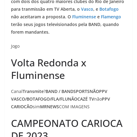
com dois dos quatro maiores clubes do Rio de Janeiro
para tranmissão em TV Aberta, o
Vasco
, e
Botafogo
não aceitaram a proposta. O
Fluminense
e
Flamengo
terão seus jogos televisionados pela BAND, quando
forem mandantes.
Jogo
Volta Redonda x
Fluminense
Canal
Transmite
?
BAND / BANDSPORTS
NÃO
PPV
VASCO/BOTAFOGO/FLA/FLU
NÃO
CAZÉ TV
não
PPV
CARIOCÃO
sim
MRNEWS
COM IMAGENS
CAMPEONATO CARIOCA
DE 2023