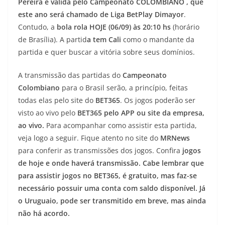
Pereira é válida pelo Campeonato COLOMBIANO , que
este ano será chamado de Liga BetPlay Dimayor
.
Contudo, a
bola rola HOJE (06/09) às 20:10 hs
(horário
de Brasília). A partid
a tem Cali
como o mandante da
partida e quer buscar a vitória sobre seus domínios.
A transmissão das partidas do
Campeonato
Colombiano
para o Brasil serão, a princípio, feitas
todas elas pelo site do
BET365
. Os jogos poderão ser
visto ao vivo pelo
BET365
pelo APP ou site da empresa,
ao vivo.
Para acompanhar como assistir esta partida,
veja logo a seguir.
Fique atento no site do
MRNews
para conferir as transmissões dos jogos. Confira
jogos
de hoje e onde haverá transmissão.
Cabe lembrar que
para assistir jogos no BET365, é gratuito, mas faz-se
necessário possuir uma conta com saldo disponível. Já
o Uruguaio, pode ser transmitido em breve, mas ainda
não há acordo.