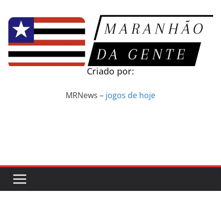
Pular
para
o
conteúdo
Criado por:
MRNews –
jogos de hoje