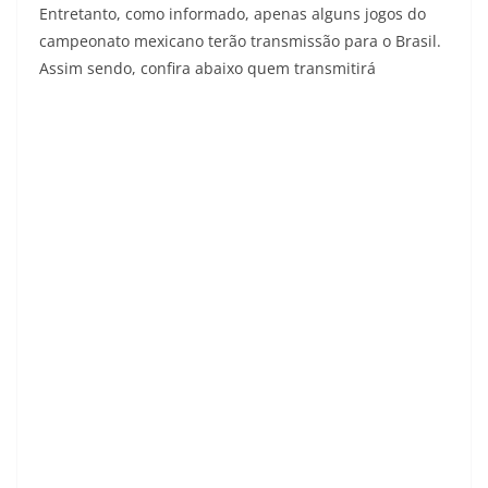
Entretanto, como informado, apenas alguns jogos do
campeonato mexicano terão transmissão para o Brasil.
Assim sendo, confira abaixo quem transmitirá