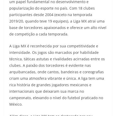
um papel fundamental no desenvolvimento e
popularização do esporte no país. Com 18 clubes
participantes desde 2004 (exceto na temporada
2019/20, quando teve 19 equipes), a Liga MX atrai uma
base de torcedores apaixonados e oferece um alto nível
de competição a cada temporada.
A Liga MX é reconhecida por sua competitividade e
intensidade. Os jogos são marcados por habilidade
técnica, táticas astutas e rivalidades acirradas entre os
clubes. A paixão dos torcedores é evidente nas
arquibancadas, onde cantos, bandeiras e coreografias
criam uma atmosfera vibrante e única. A liga tem uma
rica história de grandes jogadores mexicanos e
internacionais que deixaram sua marca no
campeonato, elevando o nível do futebol praticado no
México.