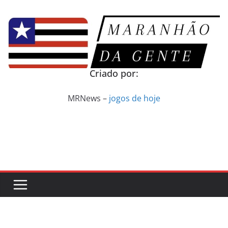
Pular
para
o
conteúdo
Criado por:
MRNews –
jogos de hoje