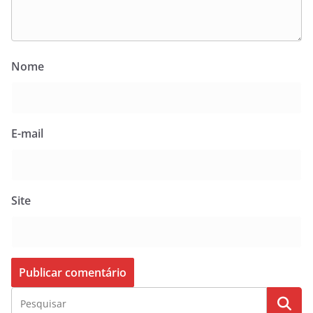
Nome
E-mail
Site