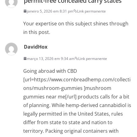
permit-free concealed carry states
janeiro 5, 2026 em 8:31 pm
Link permanente
Your expertise on this subject shines through
in this post.
DavidHox
março 13, 2026 em 9:34 am
Link permanente
Going abroad with CBD
[url=https://www.cornbreadhemp.com/collecti
ons/mushroom-gummies ]mushroom
gummies near me[/url] products calls for a bit
of planning. While hemp-derived cannabidiol is
legally permitted in the United States, rules
differ from state to state and nation to
territory. Packing original containers with