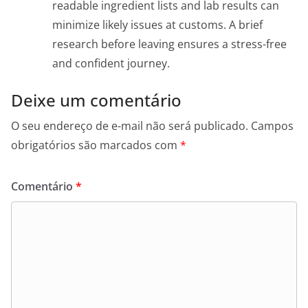
readable ingredient lists and lab results can
minimize likely issues at customs. A brief
research before leaving ensures a stress-free
and confident journey.
Deixe um comentário
O seu endereço de e-mail não será publicado.
Campos
obrigatórios são marcados com
*
Comentário
*