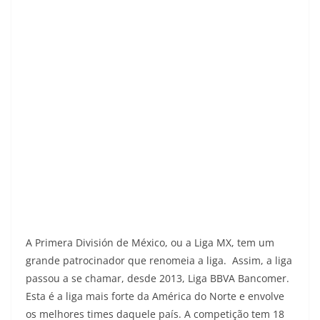
A Primera División de México, ou a Liga MX, tem um
grande patrocinador que renomeia a liga. Assim, a liga
passou a se chamar, desde 2013, Liga BBVA Bancomer.
Esta é a liga mais forte da América do Norte e envolve
os melhores times daquele país. A competição tem 18