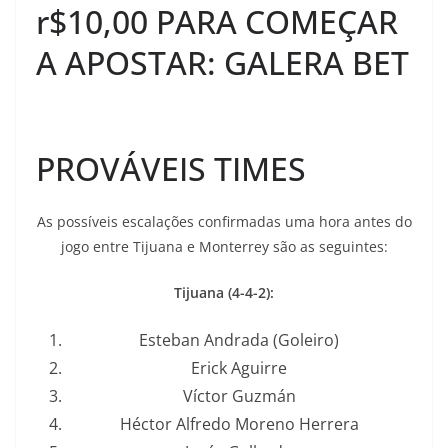
r$10,00 PARA COMEÇAR
A APOSTAR: GALERA BET
PROVÁVEIS TIMES
As possíveis escalações confirmadas uma hora antes do
jogo entre Tijuana e Monterrey são as seguintes:
Tijuana (4-4-2):
Esteban Andrada (Goleiro)
Erick Aguirre
Víctor Guzmán
Héctor Alfredo Moreno Herrera