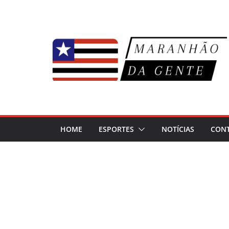
Pular
para
o
conteúdo
HOME
ESPORTES
NOTÍCIAS
CON