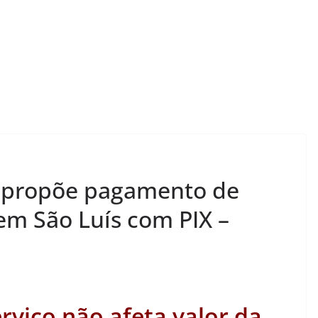
 propõe pagamento de
m São Luís com PIX –
rviço não afeta valor da