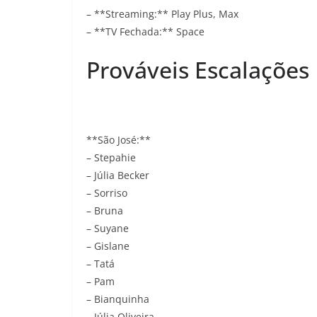
– **Streaming:** Play Plus, Max
– **TV Fechada:** Space
Prováveis Escalações
**São José:**
– Stepahie
– Júlia Becker
– Sorriso
– Bruna
– Suyane
– Gislane
– Tatá
– Pam
– Bianquinha
– Júlia Oliveira