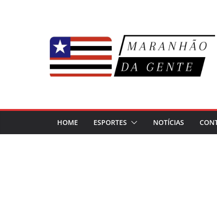
Pular
para
o
conteúdo
HOME
ESPORTES
NOTÍCIAS
CON