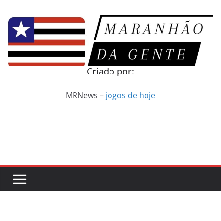
Pular
para
o
conteúdo
Criado por:
MRNews –
jogos de hoje