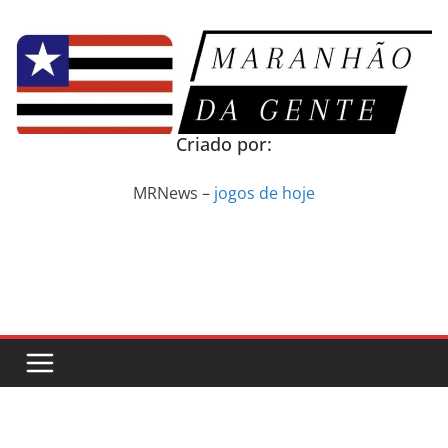
Pular
para
o
conteúdo
Criado por:
MRNews –
jogos de hoje