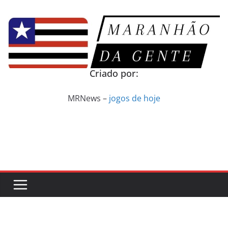
Pular
para
o
conteúdo
Criado por:
MRNews –
jogos de hoje