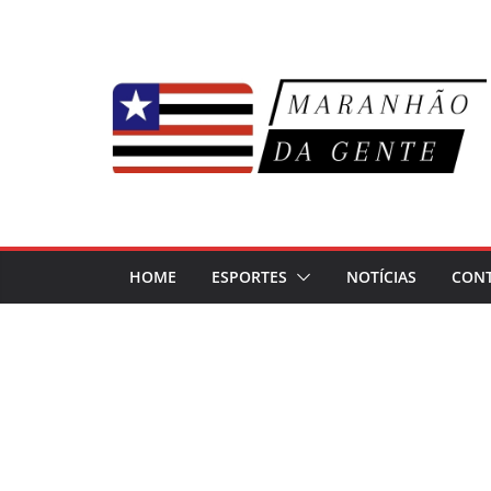
Pular
para
o
conteúdo
HOME
ESPORTES
NOTÍCIAS
CON