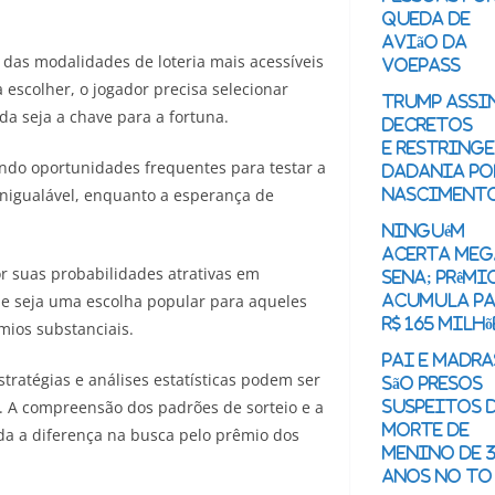
queda de
avião da
das modalidades de loteria mais acessíveis
Voepass
escolher, o jogador precisa selecionar
Trump assi
da seja a chave para a fortuna.
decretos
e restringe
ndo oportunidades frequentes para testar a
dadania po
inigualável, enquanto a esperança de
nasciment
Ninguém
acerta Meg
or suas probabilidades atrativas em
Sena; prêmi
ue seja uma escolha popular para aqueles
acumula p
R$ 165 milhõ
ios substanciais.
Pai e madr
stratégias e análises estatísticas podem ser
são presos
. A compreensão dos padrões de sorteio e a
suspeitos 
morte de
a a diferença na busca pelo prêmio dos
menino de 
anos no TO