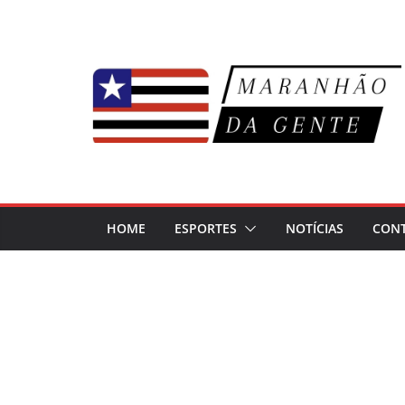
Pular
para
o
conteúdo
HOME
ESPORTES
NOTÍCIAS
CON