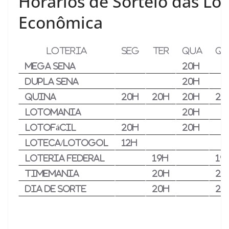
Horários de Sorteio das Lot
Econômica
LOTERIA
SEG
TER
QUA
QU
Mega Sena
20h
Dupla Sena
20h
Quina
20h
20h
20h
20
Lotomania
20h
Lotofácil
20h
20h
Loteca/Lotogol
12h
Loteria Federal
19h
19
Timemania
20h
20
Dia de Sorte
20h
20