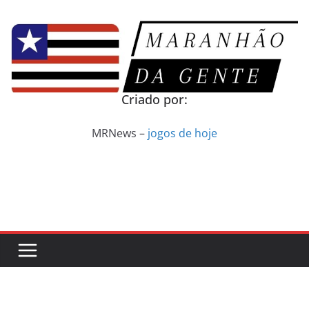
Pular
para
o
conteúdo
Criado por:
MRNews –
jogos de hoje