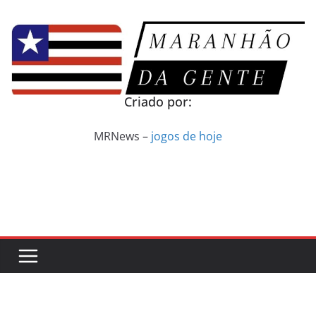
Pular
para
o
conteúdo
Criado por:
MRNews –
jogos de hoje