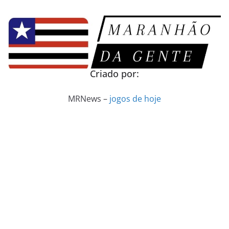
Pular
para
o
conteúdo
Criado por:
MRNews –
jogos de hoje