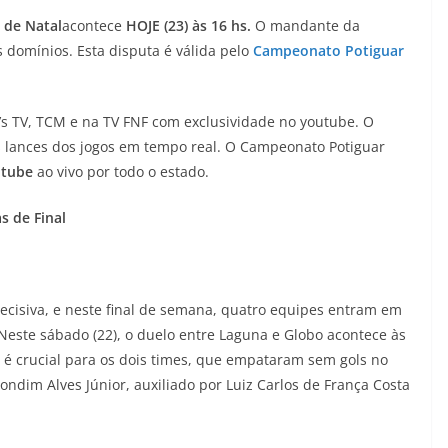
 de Natal
acontece
HOJE (23) às 16 hs.
O mandante da
 domínios. Esta disputa é válida pelo
Campeonato Potiguar
s TV, TCM e na TV FNF com exclusividade no youtube. O
is lances dos jogos em tempo real. O Campeonato Potiguar
tube
ao vivo por todo o estado.
s de Final
cisiva, e neste final de semana, quatro equipes entram em
Neste sábado (22), o duelo entre Laguna e Globo acontece às
a é crucial para os dois times, que empataram sem gols no
Gondim Alves Júnior, auxiliado por Luiz Carlos de França Costa