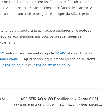
Cruz no Estádio Edgarzão, em Assú, também às 16h. O Santa
 por 2 a 0 e entra em campo com a confiança de avançar. A
ro Filho, com assistentes João Henrique da Silva e Jean
ta, onde a disputa está acirrada, e qualquer erro pode ser
 torcedores acompanham ansiosos para saber quem se
lo caminho.
BC
poderão ser transmitidos pela
TV ABC
. A cobertura do
 América-RN
.
Fiquei sendo, fique atento no site do
MRNews
ra
jogos de hoje
, e os
jogos de amanhã na TV
.
COM
ASSISTIR AO VIVO Brasiliense x Gama COM
IMAGENS FINAL pelo Candangão de 2025, HOJE