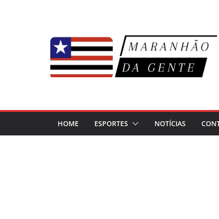
Pular
para
o
conteúdo
HOME
ESPORTES
NOTÍCIAS
CON