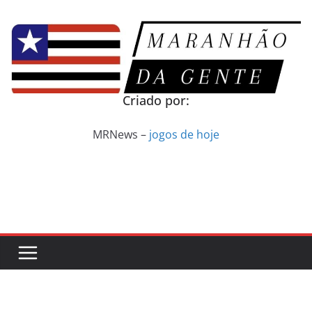
Pular
para
o
conteúdo
Criado por:
MRNews –
jogos de hoje