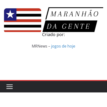
Pular
para
o
conteúdo
Criado por:
MRNews –
jogos de hoje