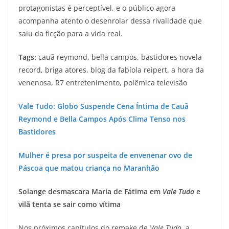
protagonistas é perceptível, e o público agora
acompanha atento o desenrolar dessa rivalidade que
saiu da ficção para a vida real.
Tags:
cauã reymond, bella campos, bastidores novela
record, briga atores, blog da fabíola reipert, a hora da
venenosa, R7 entretenimento, polêmica televisão
Vale Tudo: Globo Suspende Cena Íntima de Cauã
Reymond e Bella Campos Após Clima Tenso nos
Bastidores
Mulher é presa por suspeita de envenenar ovo de
Páscoa que matou criança no Maranhão
Solange desmascara Maria de Fátima em
Vale Tudo
e
vilã tenta se sair como vítima
Nos próximos capítulos do remake de
Vale Tudo
, a