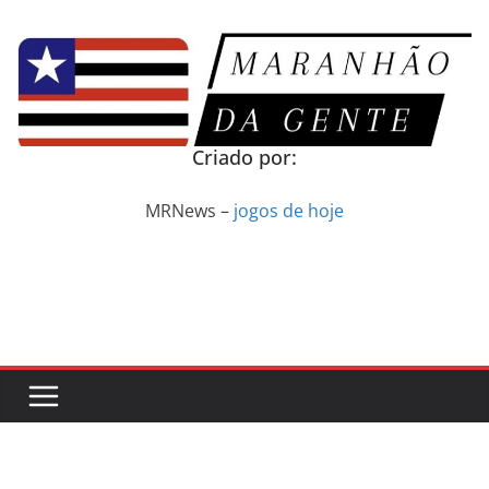
Pular
para
o
conteúdo
Criado por:
MRNews –
jogos de hoje