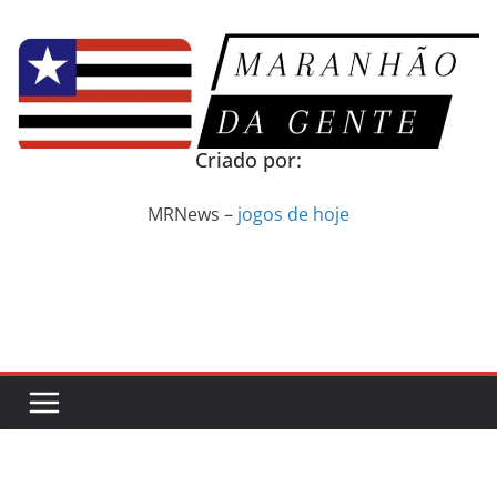
Pular
para
o
conteúdo
Criado por:
MRNews –
jogos de hoje