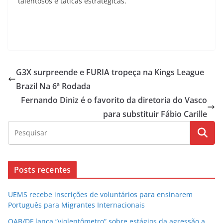
talentosos e táticas estratégicas.
G3X surpreende e FURIA tropeça na Kings League
Brazil Na 6ª Rodada
Fernando Diniz é o favorito da diretoria do Vasco
para substituir Fábio Carille
Posts recentes
UEMS recebe inscrições de voluntários para ensinarem
Português para Migrantes Internacionais
OAB/DF lança “violentômetro” sobre estágios da agressão a