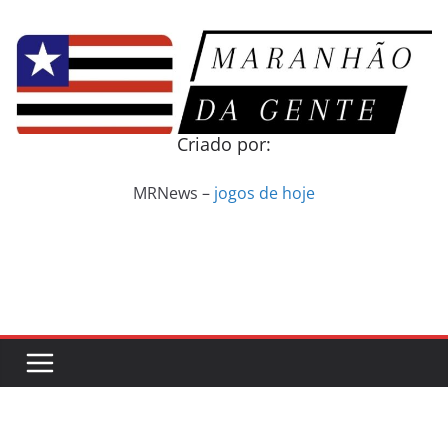
Pular
para
o
conteúdo
Criado por:
MRNews –
jogos de hoje