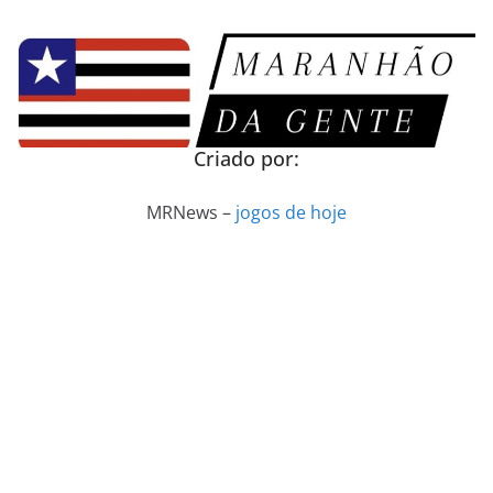
Pular
para
o
conteúdo
Criado por:
MRNews –
jogos de hoje