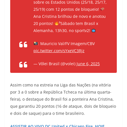
sobre os Estados Unidos (25/18, 25/17,
25/19) com 12 pontos de bloqueio!
Ana Cristina brilhou de novo e anotou
20 pontos!
⁰Sábado tem Brasil x
Alemanha, 13h30, no sportv2!
: Mauricio Val/FV Imagem/CBV
pic.twitter.com/sYxeVC3Rjz
— Vôlei Brasil (@volei)
June 6, 2025
Assim como na estreia na Liga das Nações (na vitória
por 3 a 0 sobre a República Tcheca na última quarta-
feira), o destaque do Brasil foi a ponteira Ana Cristina,
que garantiu 20 pontos (16 de ataque, dois de bloqueio
e dois de saque) para o time brasileiro.
ASSISTIR AO VIVO DC United x Chicago Fire, HOJE