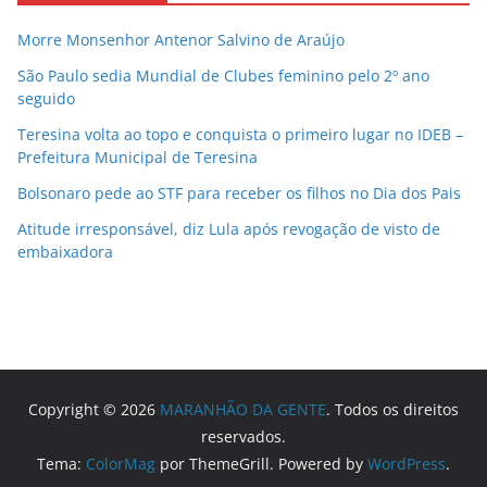
Morre Monsenhor Antenor Salvino de Araújo
São Paulo sedia Mundial de Clubes feminino pelo 2º ano
seguido
Teresina volta ao topo e conquista o primeiro lugar no IDEB –
Prefeitura Municipal de Teresina
Bolsonaro pede ao STF para receber os filhos no Dia dos Pais
Atitude irresponsável, diz Lula após revogação de visto de
embaixadora
Copyright © 2026
MARANHÃO DA GENTE
. Todos os direitos
reservados.
Tema:
ColorMag
por ThemeGrill. Powered by
WordPress
.