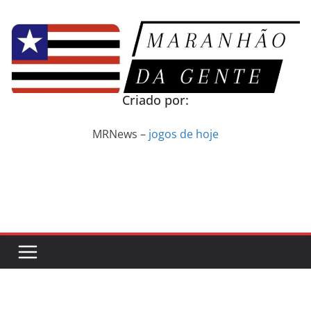
Pular
para
o
conteúdo
Criado por:
MRNews –
jogos de hoje