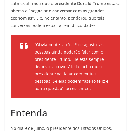
Lutnick afirmou que o
presidente Donald Trump estará
aberto a “negociar e conversar com as grandes
economias”
. Ele, no entanto, ponderou que tais
conversas podem esbarrar em dificuldades.
“Obviamente, após 1º de agosto, as
pessoas ainda poderão falar com o
presidente Trump. Ele está sempre
disposto a ouvir. Até lá, acho que o
presidente vai falar com muitas
pessoas. Se elas podem fazê-lo feliz é
outra questão”, acrescentou.
Entenda
No dia 9 de julho, o presidente dos Estados Unidos,