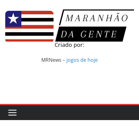
Pular
para
o
conteúdo
Criado por:
MRNews –
jogos de hoje