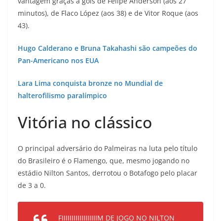
vantagem graças a gols de Felipe Anderson (aos 27
minutos), de Flaco López (aos 38) e de Vitor Roque (aos
43).
Hugo Calderano e Bruna Takahashi são campeões do
Pan-Americano nos EUA
Lara Lima conquista bronze no Mundial de
halterofilismo paralímpico
Vitória no clássico
O principal adversário do Palmeiras na luta pelo título
do Brasileiro é o Flamengo, que, mesmo jogando no
estádio Nilton Santos, derrotou o Botafogo pelo placar
de 3 a 0.
FIIIIIIIIIIIIIIIIIIM DE JOGO NO NILTON