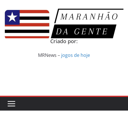
Pular
para
o
conteúdo
Criado por:
MRNews –
jogos de hoje