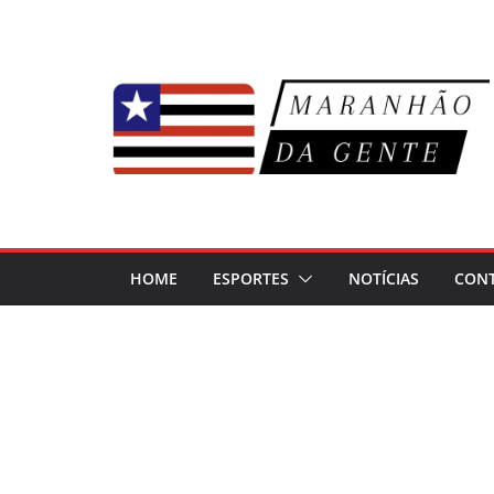
Pular
para
o
conteúdo
HOME
ESPORTES
NOTÍCIAS
CON