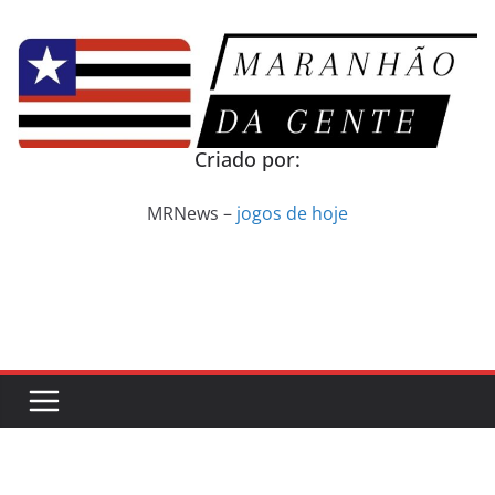
Pular
para
o
conteúdo
Criado por:
MRNews –
jogos de hoje