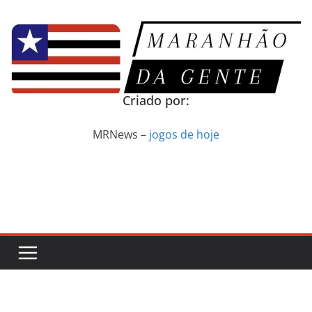
Pular
para
o
conteúdo
Criado por:
MRNews –
jogos de hoje