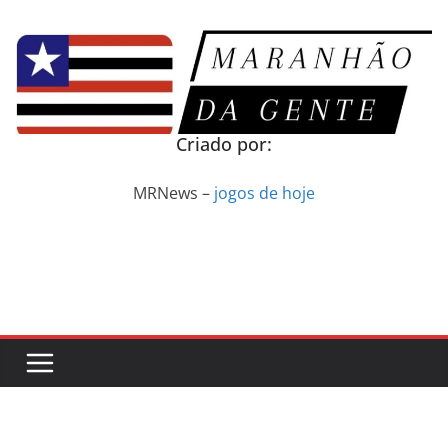
Pular
para
o
conteúdo
Criado por:
MRNews –
jogos de hoje