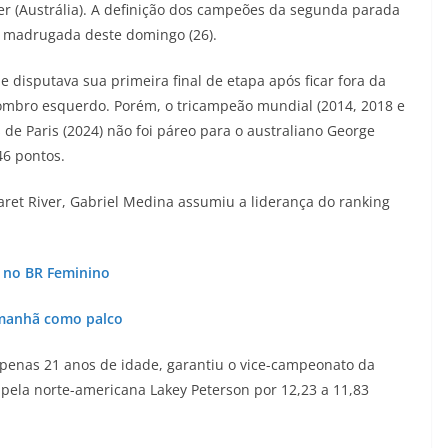
er (Austrália). A definição dos campeões da segunda parada
da madrugada deste domingo (26).
 disputava sua primeira final de etapa após ficar fora da
mbro esquerdo. Porém, o tricampeão mundial (2014, 2018 e
 de Paris (2024) não foi páreo para o australiano George
46 pontos.
et River, Gabriel Medina assumiu a liderança do ranking
s no BR Feminino
Amanhã como palco
 apenas 21 anos de idade, garantiu o vice-campeonato da
 pela norte-americana Lakey Peterson por 12,23 a 11,83