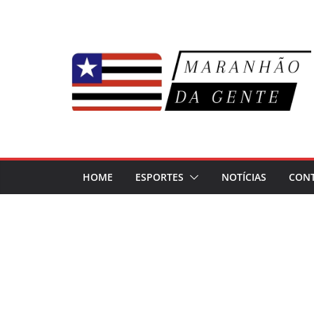
Pular
para
o
conteúdo
HOME
ESPORTES
NOTÍCIAS
CON