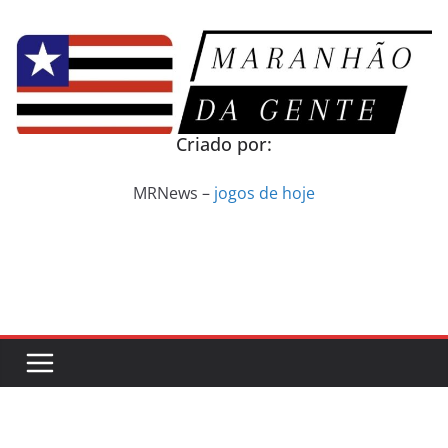
Pular
para
o
conteúdo
Criado por:
MRNews –
jogos de hoje