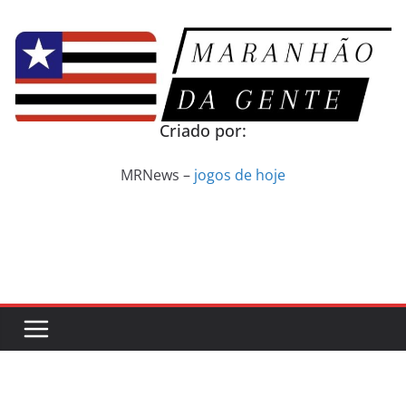
Pular
para
o
conteúdo
Criado por:
MRNews –
jogos de hoje