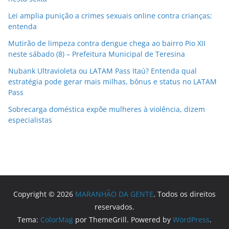
Lei amplia punição a crimes sexuais online contra crianças;
entenda
Mutirão de limpeza contra dengue chega ao bairro Pio XII
neste sábado (8) – Prefeitura Municipal de Teresina
Nubank Ultravioleta ou LATAM Pass Itaú? Entenda qual
estratégia pode gerar mais milhas, bônus e status no LATAM
Pass
Sobrecarga doméstica expõe mulheres à violência, dizem
especialistas
Copyright © 2026
MARANHÃO DA GENTE
. Todos os direitos
reservados.
Tema:
ColorMag
por ThemeGrill. Powered by
WordPress
.