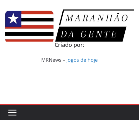
Pular
para
o
conteúdo
Criado por:
MRNews –
jogos de hoje