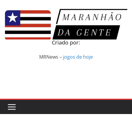
Pular
para
o
conteúdo
Criado por:
MRNews –
jogos de hoje