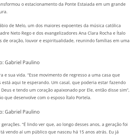
ransformou o estacionamento da Ponte Estaiada em um grande
ura.
ábio de Melo, um dos maiores expoentes da música católica
padre Neto Rego e dos evangelizadores Ana Clara Rocha e Ítalo
de oração, louvor e espiritualidade, reunindo famílias em uma
o: Gabriel Paulino
ira e sua vida. “Esse movimento de regresso a uma casa que
us está aqui te esperando. Um casal, que poderia estar fazendo
 Deus e tendo um coração apaixonado por Ele, então disse sim”,
ão que desenvolve com o esposo Ítalo Portela.
o: Gabriel Paulino
erações. “É lindo ver que, ao longo desses anos, a geração foi
e tá vendo aí um público que nasceu há 15 anos atrás. Eu já