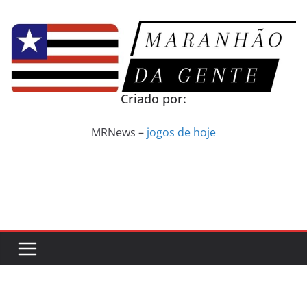
Pular
para
o
conteúdo
Criado por:
MRNews –
jogos de hoje