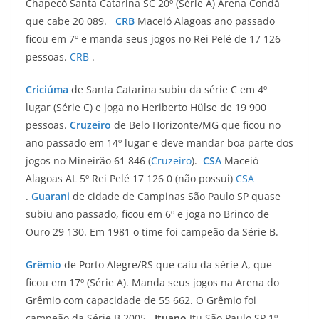
Chapecó Santa Catarina SC 20º (Série A) Arena Condá
que cabe 20 089.
CRB
Maceió Alagoas ano passado
ficou em 7º e manda seus jogos no Rei Pelé de 17 126
pessoas.
CRB
.
Criciúma
de Santa Catarina subiu da série C em 4º
lugar (Série C) e joga no Heriberto Hülse de 19 900
pessoas.
Cruzeiro
de Belo Horizonte/MG que ficou no
ano passado em 14º lugar e deve mandar boa parte dos
jogos no Mineirão 61 846 (
Cruzeiro
).
CSA
Maceió
Alagoas AL 5º Rei Pelé 17 126 0 (não possui)
CSA
.
Guarani
de cidade de Campinas São Paulo SP quase
subiu ano passado, ficou em 6º e joga no Brinco de
Ouro 29 130. Em 1981 o time foi campeão da Série B.
Grêmio
de Porto Alegre/RS que caiu da série A, que
ficou em 17º (Série A). Manda seus jogos na Arena do
Grêmio com capacidade de 55 662. O Grêmio foi
campeão da Série B 2005.
Ituano
Itu São Paulo SP 1º