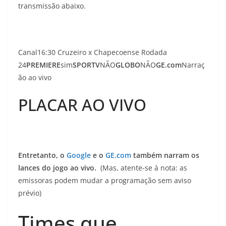
transmissão abaixo.
Canal16:30 Cruzeiro x Chapecoense Rodada
24
PREMIERE
sim
SPORTV
NÃO
GLOBO
NÃO
GE.com
Narraç
ão ao vivo
PLACAR AO VIVO
Entretanto, o
Google
e o
GE.com
também narram os
lances do jogo ao vivo.
(Mas, atente-se à nota: as
emissoras podem mudar a programação sem aviso
prévio)
Times que