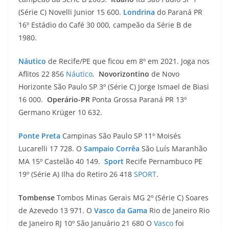
(Série C) Novelli Junior 15 600.
Londrina
do Paraná PR
16º Estádio do Café 30 000, campeão da Série B de
1980.
Náutico
de Recife/PE que ficou em 8º em 2021. Joga nos
Aflitos 22 856
Náutico
.
Novorizontino
de Novo
Horizonte São Paulo SP 3º (Série C) Jorge Ismael de Biasi
16 000.
Operário-PR
Ponta Grossa Paraná PR 13º
Germano Krüger 10 632.
Ponte Preta
Campinas São Paulo SP 11º Moisés
Lucarelli 17 728. O
Sampaio Corrêa
São Luís Maranhão
MA 15º Castelão 40 149.
Sport
Recife Pernambuco PE
19º (Série A) Ilha do Retiro 26 418
SPORT
.
Tombense
Tombos Minas Gerais MG 2º (Série C) Soares
de Azevedo 13 971. O
Vasco da Gama
Rio de Janeiro Rio
de Janeiro RJ 10º São Januário 21 680 O
Vasco
foi