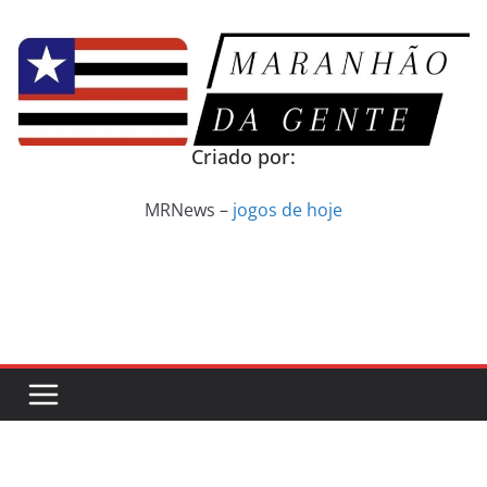
Pular
para
o
conteúdo
Criado por:
MRNews –
jogos de hoje