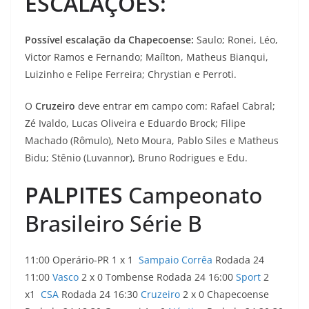
ESCALAÇÕES:
Possível escalação da Chapecoense:
Saulo; Ronei, Léo,
Victor Ramos e Fernando; Maílton, Matheus Bianqui,
Luizinho e Felipe Ferreira; Chrystian e Perroti.
O
Cruzeiro
deve entrar em campo com: Rafael Cabral;
Zé Ivaldo, Lucas Oliveira e Eduardo Brock; Filipe
Machado (Rômulo), Neto Moura, Pablo Siles e Matheus
Bidu; Stênio (Luvannor), Bruno Rodrigues e Edu.
PALPITES
Campeonato
Brasileiro Série B
11:00 Operário-PR 1 x 1
Sampaio Corrêa
Rodada 24
11:00
Vasco
2 x 0 Tombense Rodada 24 16:00
Sport
2
x1
CSA
Rodada 24 16:30
Cruzeiro
2 x 0 Chapecoense