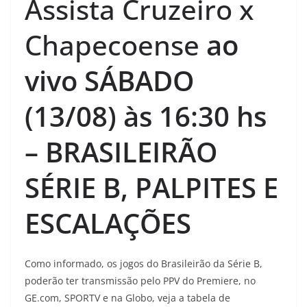
Assista Cruzeiro x
Chapecoense
ao
vivo SÁBADO
(13/08) às 16:30
hs
– BRASILEIRÃO
SÉRIE B, PALPITES E
ESCALAÇÕES
Como informado, os jogos do Brasileirão da Série B,
poderão ter transmissão pelo PPV do Premiere, no
GE.com, SPORTV e na Globo, veja a tabela de