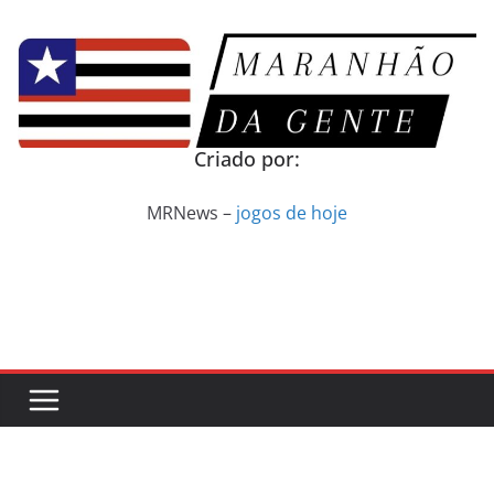
Pular
para
o
conteúdo
Criado por:
MRNews –
jogos de hoje