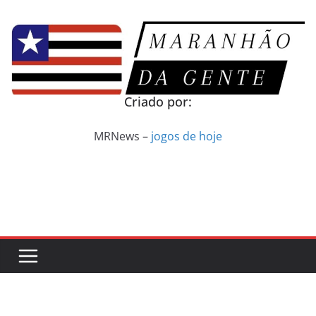
Pular
para
o
conteúdo
Criado por:
MRNews –
jogos de hoje