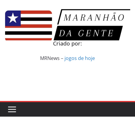
Pular
para
o
conteúdo
Criado por:
MRNews –
jogos de hoje