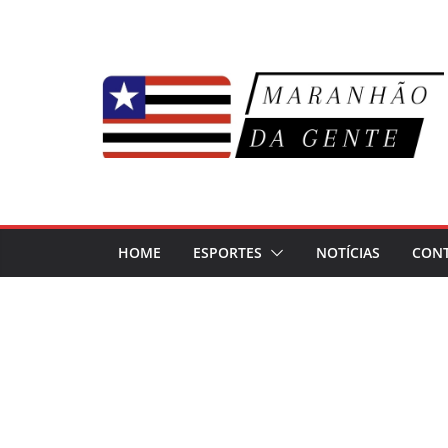
Pular
para
o
conteúdo
HOME
ESPORTES
NOTÍCIAS
CON