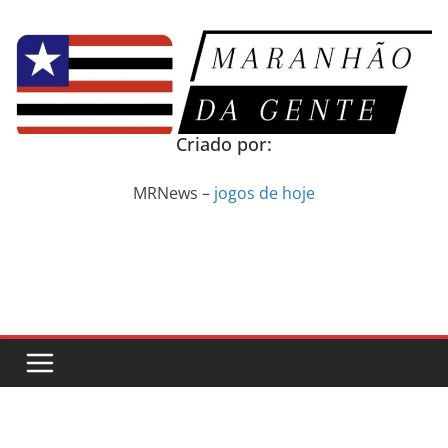
Pular
para
o
conteúdo
Criado por:
MRNews –
jogos de hoje