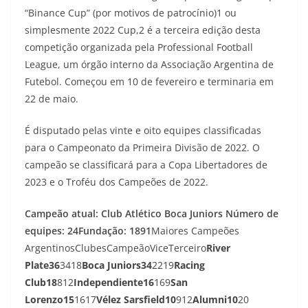
“Binance Cup” (por motivos de patrocínio)1 ou
simplesmente 2022 Cup,2 é a terceira edição desta
competição organizada pela Professional Football
League, um órgão interno da Associação Argentina de
Futebol. Começou em 10 de fevereiro e terminaria em
22 de maio.
É disputado pelas vinte e oito equipes classificadas
para o Campeonato da Primeira Divisão de 2022. O
campeão se classificará para a Copa Libertadores de
2023 e o Troféu dos Campeões de 2022.
Campeão atual: Club Atlético Boca Juniors
Número de
equipes: 24
Fundação: 1891
Maiores Campeões
ArgentinosClubesCampeãoViceTerceiro
River
Plate
36
3418
Boca Juniors
34
2219
Racing
Club
18
812
Independiente
16
169
San
Lorenzo
15
1617
Vélez Sarsfield
10
912
Alumni
10
20