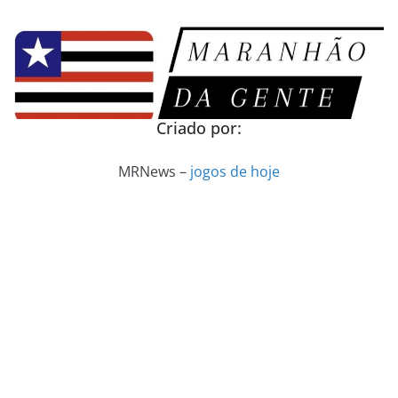
Pular
para
o
conteúdo
Criado por:
MRNews –
jogos de hoje